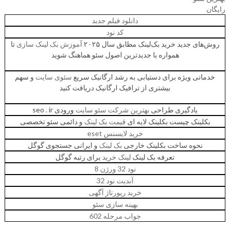
رایگان
دانلود فیلم جدید
کد نود
روش‌های جدید خرید بک‌لینک مطابق سال ۲۰۲۵
آموزش بک لینک سازی
تا
همواره با جدیدترین اصول سئو هماهنگ شوید
خدماتی ویژه برای دستیابی به رشد ارگانیک سریع
سئوی سایت
و سهم
بیشتری از ترافیک ارگانیک دریافت کنید
یادگیری طراحی
بهترین شرکت سئو سایت
ورودی seo . ir
بکلینک چیست بکلینک لایه ای
قیمت بک لینک
و دائمی سئو تخصصی
خرید لایسنس eset
نحوه ساخت بکلینک خارجی
بک لینک
و ایرانی جستجوی گوگل
تعرفه بک لینک
لینک خرید
برای رتبه گوگل
نود 32 ورژن 8
آبدیت نود 32
خرید رپورتاژ آگهی
بهینه سازی سئو
جواب مرحله 602