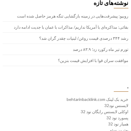
نوشته‌های تازه
روبیو: پیشرفت‌هایی در زمینه بازگشایی تنگه هرمز حاصل شده است
بقائی: مذاکره‌ای با آمریکا نداریم/ مذاکرات با عمان با جدیت ادامه دارد
رشد ۳۴۴ درصدی قیمت روغن/ لبنیات چقدر گران شد؟
تورم تیر ماه رکورد زد؛ ۸۳.۹ درصد
موافقت سران قوا با افزایش قیمت بنزین؟
.
خرید بک لینک behtarinbacklink.com
لایسنس نود32
اوکلی لایسنس رایگان نود 32
پسورد نود 32
همیار نود 32
بهترین سئو