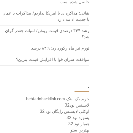
حاصل شده است
بقائی: مذاکره‌ای با آمریکا نداریم/ مذاکرات با عمان
با جدیت ادامه دارد
رشد ۳۴۴ درصدی قیمت روغن/ لبنیات چقدر گران
شد؟
تورم تیر ماه رکورد زد؛ ۸۳.۹ درصد
موافقت سران قوا با افزایش قیمت بنزین؟
.
خرید بک لینک behtarinbacklink.com
لایسنس نود32
اوکلی لایسنس رایگان نود 32
پسورد نود 32
همیار نود 32
بهترین سئو