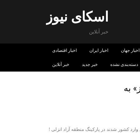
اسکای نیوز
خبر آنلاین
اخبار جهان
اخبار ایران
اخبار اقتصادی
دسته‌بندی نشده
خبر جدید
خبر آنلاین
» به
 جدید به ایراناولین بنز های E کلاس جدید وارد کشور شدند در پارکینگ منطقه آزاد انزلی !