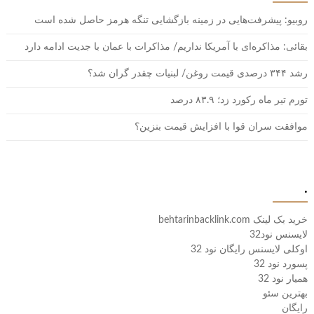
روبیو: پیشرفت‌هایی در زمینه بازگشایی تنگه هرمز حاصل شده است
بقائی: مذاکره‌ای با آمریکا نداریم/ مذاکرات با عمان با جدیت ادامه دارد
رشد ۳۴۴ درصدی قیمت روغن/ لبنیات چقدر گران شد؟
تورم تیر ماه رکورد زد؛ ۸۳.۹ درصد
موافقت سران قوا با افزایش قیمت بنزین؟
.
خرید بک لینک behtarinbacklink.com
لایسنس نود32
اوکلی لایسنس رایگان نود 32
پسورد نود 32
همیار نود 32
بهترین سئو
رایگان