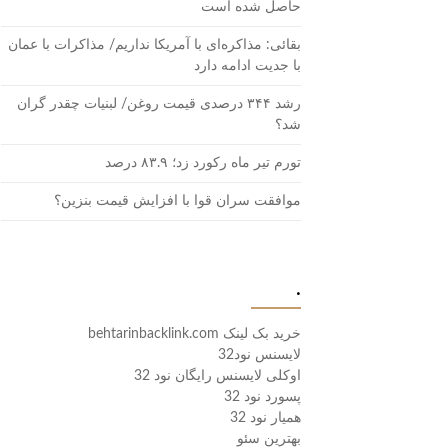
حاصل شده است
بقائی: مذاکره‌ای با آمریکا نداریم/ مذاکرات با عمان
با جدیت ادامه دارد
رشد ۳۴۴ درصدی قیمت روغن/ لبنیات چقدر گران
شد؟
تورم تیر ماه رکورد زد؛ ۸۳.۹ درصد
موافقت سران قوا با افزایش قیمت بنزین؟
.
خرید بک لینک behtarinbacklink.com
لایسنس نود32
اوکلی لایسنس رایگان نود 32
پسورد نود 32
همیار نود 32
بهترین سئو