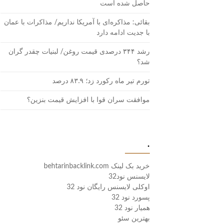
حاصل شده است
بقائی: مذاکره‌ای با آمریکا نداریم/ مذاکرات با عمان
با جدیت ادامه دارد
رشد ۳۴۴ درصدی قیمت روغن/ لبنیات چقدر گران
شد؟
تورم تیر ماه رکورد زد؛ ۸۳.۹ درصد
موافقت سران قوا با افزایش قیمت بنزین؟
.
خرید بک لینک behtarinbacklink.com
لایسنس نود32
اوکلی لایسنس رایگان نود 32
پسورد نود 32
همیار نود 32
بهترین سئو