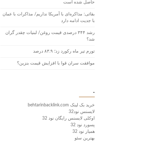
حاصل شده است
بقائی: مذاکره‌ای با آمریکا نداریم/ مذاکرات با عمان
با جدیت ادامه دارد
رشد ۳۴۴ درصدی قیمت روغن/ لبنیات چقدر گران
شد؟
تورم تیر ماه رکورد زد؛ ۸۳.۹ درصد
موافقت سران قوا با افزایش قیمت بنزین؟
.
خرید بک لینک behtarinbacklink.com
لایسنس نود32
اوکلی لایسنس رایگان نود 32
پسورد نود 32
همیار نود 32
بهترین سئو