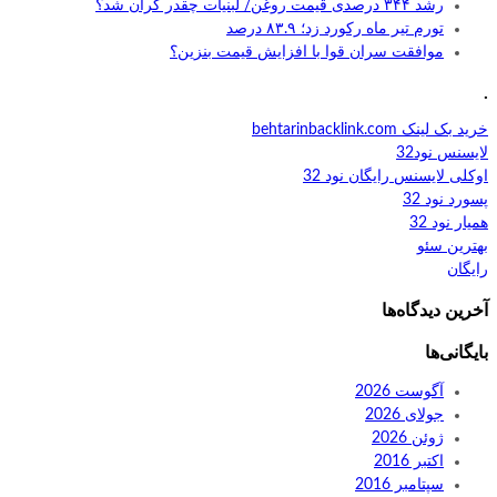
رشد ۳۴۴ درصدی قیمت روغن/ لبنیات چقدر گران شد؟
تورم تیر ماه رکورد زد؛ ۸۳.۹ درصد
موافقت سران قوا با افزایش قیمت بنزین؟
.
خرید بک لینک behtarinbacklink.com
لایسنس نود32
اوکلی لایسنس رایگان نود 32
پسورد نود 32
همیار نود 32
بهترین سئو
رایگان
آخرین دیدگاه‌ها
بایگانی‌ها
آگوست 2026
جولای 2026
ژوئن 2026
اکتبر 2016
سپتامبر 2016