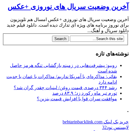
آخرین وضعیت سریال های نوروزی +عکس
آخرین وضعیت سریال های نوروزی +عکس امسال هم تلویزیون
برای نوروز برنامه های ویژه ای تدارك دیده است. دانلود فیلم جدید
دانلود سریال و آهنگ...
نوشته‌های تازه
روبیو: پیشرفت‌هایی در زمینه بازگشایی تنگه هرمز حاصل
شده است
بقائی: مذاکره‌ای با آمریکا نداریم/ مذاکرات با عمان با جدیت
ادامه دارد
رشد ۳۴۴ درصدی قیمت روغن/ لبنیات چقدر گران شد؟
تورم تیر ماه رکورد زد؛ ۸۳.۹ درصد
موافقت سران قوا با افزایش قیمت بنزین؟
.
خرید بک لینک behtarinbacklink.com
لایسنس نود32