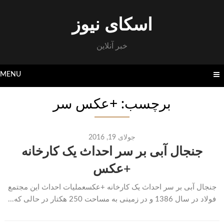
Skip
to
اسکای نیوز
content
خبر آنلاین
MENU
برچسب: +عکس سر
جولای 19, 2016
جنجال آبی بر سر احداث یک کارخانه
+عکس
جنجال آبی بر سر احداث یک کارخانه +عکسعملیات احداث این مجتمع
فولاد در سال 1386 و در زمینی به مساحت 250 هکتار در حالی که...