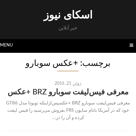
Skip
to
اسکای نیوز
content
خبر آنلاین
MENU
برچسب: +عکس سوبارو
ژوئن 21, 2016
معرفی فیس‌لیفت سوبارو BRZ +عکس
معرفی فیس‌لیفت سوبارو BRZ +عکسپس‌ازاینکه تویوتا مدل GT86
خود که در آمریکا بانام سایون FRS بفروش می‌رسید را فیس لیفت
کرده و آن را در...