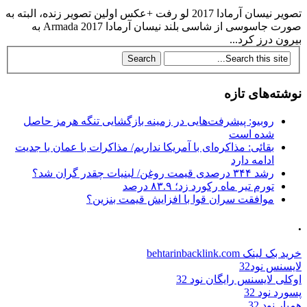
تصویر نیسان آرمادا 2017 لو رفت +عکس اولین تصویر زنده، البته به
صورت جاسوسی از شاسی بلند نیسان آرمادا Armada 2017 به
بیرون درز کرد...
نوشته‌های تازه
روبیو: پیشرفت‌هایی در زمینه بازگشایی تنگه هرمز حاصل
شده است
بقائی: مذاکره‌ای با آمریکا نداریم/ مذاکرات با عمان با جدیت
ادامه دارد
رشد ۳۴۴ درصدی قیمت روغن/ لبنیات چقدر گران شد؟
تورم تیر ماه رکورد زد؛ ۸۳.۹ درصد
موافقت سران قوا با افزایش قیمت بنزین؟
.
خرید بک لینک behtarinbacklink.com
لایسنس نود32
اوکلی لایسنس رایگان نود 32
پسورد نود 32
همیار نود 32