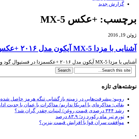
گزارش جدید
برچسب: +عکس MX-5
ژوئن 19, 2016
آشنایی با مزدا MX-5 آیکون مدل ۲۰۱۶ +عکس
آشنایی با مزدا MX-5 آیکون مدل ۲۰۱۶ +عکسمزدا در فستیوال گود وود سال جاری مدل خاصی از رودستر محبوب خود را با نام MX-5 Icon...
نوشته‌های تازه
روبیو: پیشرفت‌هایی در زمینه بازگشایی تنگه هرمز حاصل شده
بقائی: مذاکره‌ای با آمریکا نداریم/ مذاکرات با عمان با جدیت ادام
رشد ۳۴۴ درصدی قیمت روغن/ لبنیات چقدر گران شد؟
تورم تیر ماه رکورد زد؛ ۸۳.۹ درصد
موافقت سران قوا با افزایش قیمت بنزین؟
.