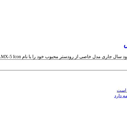
 است
ه دارد