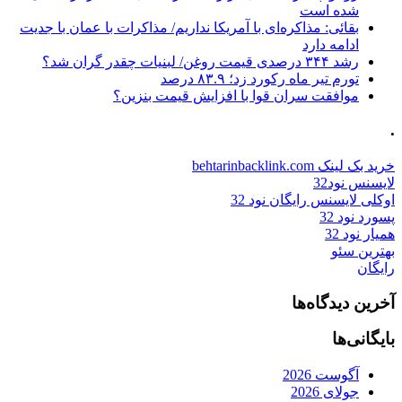
شده است
بقائی: مذاکره‌ای با آمریکا نداریم/ مذاکرات با عمان با جدیت
ادامه دارد
رشد ۳۴۴ درصدی قیمت روغن/ لبنیات چقدر گران شد؟
تورم تیر ماه رکورد زد؛ ۸۳.۹ درصد
موافقت سران قوا با افزایش قیمت بنزین؟
.
خرید بک لینک behtarinbacklink.com
لایسنس نود32
اوکلی لایسنس رایگان نود 32
پسورد نود 32
همیار نود 32
بهترین سئو
رایگان
آخرین دیدگاه‌ها
بایگانی‌ها
آگوست 2026
جولای 2026