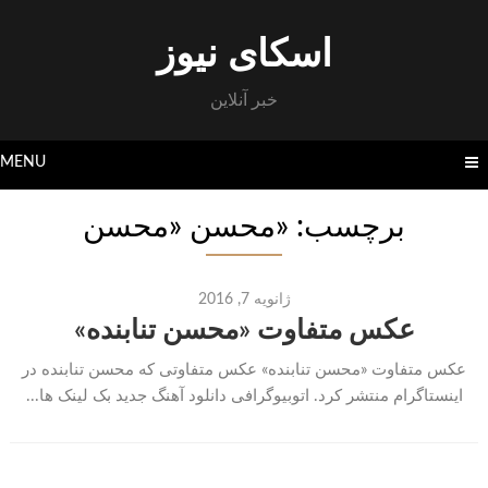
Skip
to
اسکای نیوز
content
خبر آنلاین
MENU
برچسب: «محسن «محسن
ژانویه 7, 2016
عکس متفاوت «محسن تنابنده»
عکس متفاوت «محسن تنابنده» عکس متفاوتی که محسن تنابنده در
اینستاگرام منتشر کرد. اتوبیوگرافی دانلود آهنگ جدید بک لینک ها...