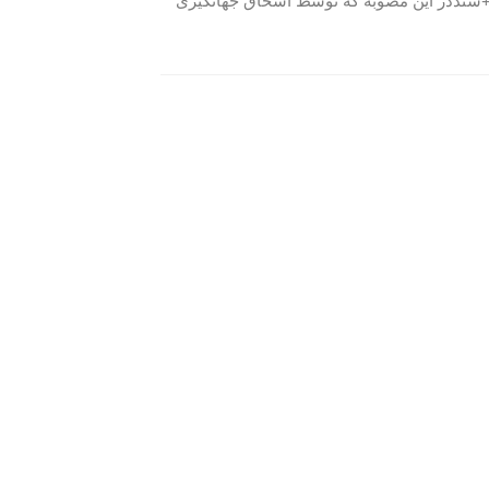
 خودروهای سبک و موتورسیکلت 2 برابر شد +سنددر این مصوبه که توسط اسحاق جهانگیری