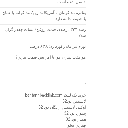
حاصل شده است
بقائی: مذاکره‌ای با آمریکا نداریم/ مذاکرات با عمان
با جدیت ادامه دارد
رشد ۳۴۴ درصدی قیمت روغن/ لبنیات چقدر گران
شد؟
تورم تیر ماه رکورد زد؛ ۸۳.۹ درصد
موافقت سران قوا با افزایش قیمت بنزین؟
.
خرید بک لینک behtarinbacklink.com
لایسنس نود32
اوکلی لایسنس رایگان نود 32
پسورد نود 32
همیار نود 32
بهترین سئو