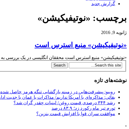
گزارش جدید
برچسب: «نوتیفیکیشن»
ژانویه 9, 2016
«نوتیفیکیشن» منبع استرس است
«نوتیفیکیشن» منبع استرس است محققان انگلیسی در یک بررسی به این
نوشته‌های تازه
روبیو: پیشرفت‌هایی در زمینه بازگشایی تنگه هرمز حاصل شده
بقائی: مذاکره‌ای با آمریکا نداریم/ مذاکرات با عمان با جدیت ادام
رشد ۳۴۴ درصدی قیمت روغن/ لبنیات چقدر گران شد؟
تورم تیر ماه رکورد زد؛ ۸۳.۹ درصد
موافقت سران قوا با افزایش قیمت بنزین؟
.