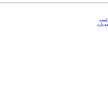
 است
ه دارد