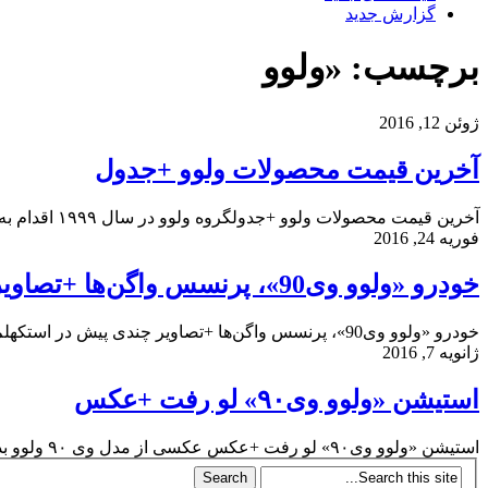
گزارش جدید
برچسب: «ولوو
ژوئن 12, 2016
آخرین قیمت محصولات ولوو +جدول
آخرین قیمت محصولات ولوو +جدولگروه ولوو در سال ۱۹۹۹ اقدام به فروش بخش خودروهای سبک خود، تحت نام ولوو کارز، به ارزش ۶٫۴۵ میلیارد دلار،...
فوریه 24, 2016
خودرو «ولوو وی90»، پرنسس واگن‌ها +تصاویر
خودرو «ولوو وی90»، پرنسس واگن‌ها +تصاویر چندی پیش در استکهلم سوئد، ولوو با پرده برداری از Volvo V90 به انتظارها خاتمه داد. مدلی که در...
ژانویه 7, 2016
استیشن «ولوو وی۹۰» لو رفت +عکس
استیشن «ولوو وی۹۰» لو رفت +عکس عکسی از مدل وی ۹۰ ولوو بدون استتار توسط یک مجله سوئدی منتشر شده است. معلوم نیست ولوو کی...