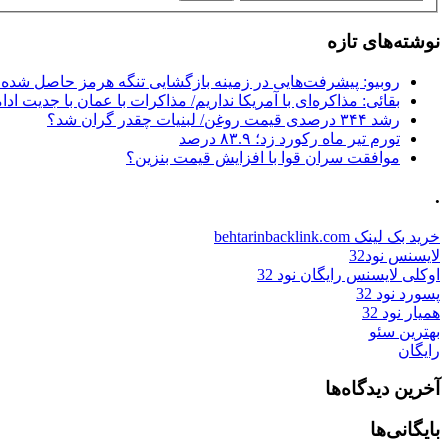
نوشته‌های تازه
روبیو: پیشرفت‌هایی در زمینه بازگشایی تنگه هرمز حاصل شده
بقائی: مذاکره‌ای با آمریکا نداریم/ مذاکرات با عمان با جدیت ادام
رشد ۳۴۴ درصدی قیمت روغن/ لبنیات چقدر گران شد؟
تورم تیر ماه رکورد زد؛ ۸۳.۹ درصد
موافقت سران قوا با افزایش قیمت بنزین؟
.
خرید بک لینک behtarinbacklink.com
لایسنس نود32
اوکلی لایسنس رایگان نود 32
پسورد نود 32
همیار نود 32
بهترین سئو
رایگان
آخرین دیدگاه‌ها
بایگانی‌ها