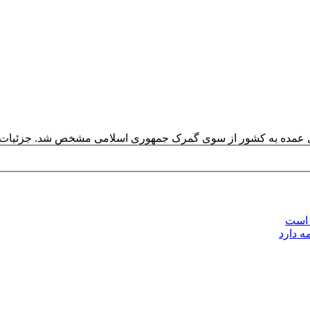
 است
ه دارد