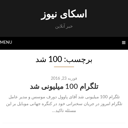
Skip
to
اسکای نیوز
content
خبر آنلاین
MENU
برچسب: 100 شد
فوریه 23, 2016
تلگرام 100 میلیونی شد
تلگرام 100 میلیونی شد آقای پاوول دورف موسس و مدیر عامل
تلگرام امروز در جریان سخنرانی خود در کنگره جهانی موبایل بر این
مسئله تاکید...