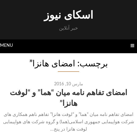
Skip
to
اسکای نیوز
content
خبر آنلاین
MENU
برچسب: امضای هانزا”
مارس 10, 2016
امضای تفاهم نامه میان “هما” و “لوفت
هانزا”
امضای تفاهم نامه میان “هما” و “لوفت هانزا” تفاهم ناهم همکاری های
شرکت هواپیمایی جمهوری اسلامی(هما) و گروه شرکت های هواپیمایی
لوفت هانزا در پنج...