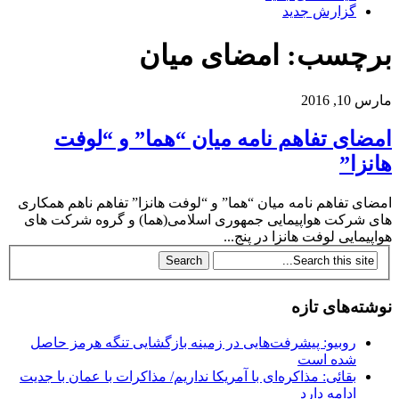
گزارش جدید
برچسب: امضای میان
مارس 10, 2016
امضای تفاهم نامه میان “هما” و “لوفت
هانزا”
امضای تفاهم نامه میان “هما” و “لوفت هانزا” تفاهم ناهم همکاری
های شرکت هواپیمایی جمهوری اسلامی(هما) و گروه شرکت های
هواپیمایی لوفت هانزا در پنج...
نوشته‌های تازه
روبیو: پیشرفت‌هایی در زمینه بازگشایی تنگه هرمز حاصل
شده است
بقائی: مذاکره‌ای با آمریکا نداریم/ مذاکرات با عمان با جدیت
ادامه دارد