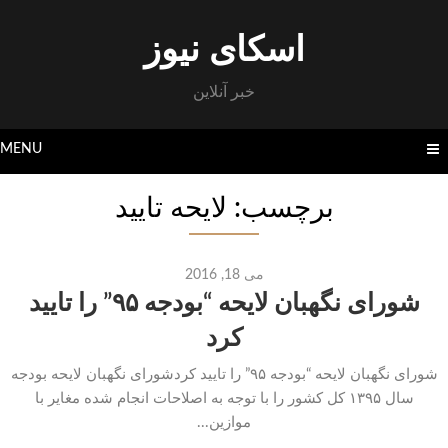
Skip
to
اسکای نیوز
content
خبر آنلاین
MENU
برچسب: لایحه تایید
می 18, 2016
شورای نگهبان لایحه “بودجه ۹۵” را تایید
کرد
شورای نگهبان لایحه “بودجه ۹۵” را تایید کردشورای نگهبان لایحه بودجه
سال ۱۳۹۵ کل کشور را با توجه به اصلاحات انجام شده مغایر با
موازین...