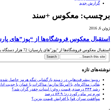
گزارش جدید
برچسب: معکوس +سند
ژوئن 6, 2016
استقبال معکوس فروشگاه‌ها از “پوز”های پارسیان/ 72 هزار دستگاه بلا استفاده 
استقبال معکوس فروشگاه‌ها از “پوز”های پارسیان/ 72 هزار دستگاه بلا استفاده ماند +سنداین صورت های مالی همچنین تاکید می کنند که “از مجموع 1 میلیون...
نوشته‌های تازه
روبیو: پیشرفت‌هایی در زمینه بازگشایی تنگه هرمز حاصل شده
بقائی: مذاکره‌ای با آمریکا نداریم/ مذاکرات با عمان با جدیت ادام
رشد ۳۴۴ درصدی قیمت روغن/ لبنیات چقدر گران شد؟
تورم تیر ماه رکورد زد؛ ۸۳.۹ درصد
موافقت سران قوا با افزایش قیمت بنزین؟
.