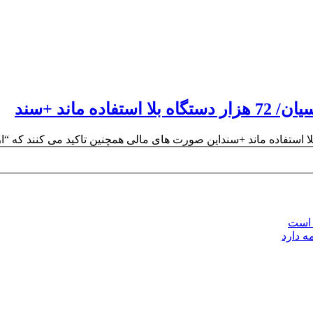
ماند +سند
 است
ه دارد