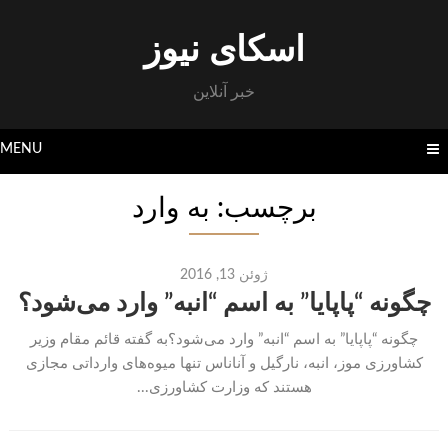
Skip
to
اسکای نیوز
content
خبر آنلاین
MENU
برچسب: به وارد
ژوئن 13, 2016
چگونه “پاپایا” به اسم “انبه” وارد می‌شود؟
چگونه “پاپایا” به اسم “انبه” وارد می‌شود؟به گفته قائم مقام وزیر
کشاورزی موز، انبه، نارگیل و آناناس تنها میوه‌های وارداتی مجازی
هستند که وزارت کشاورزی...