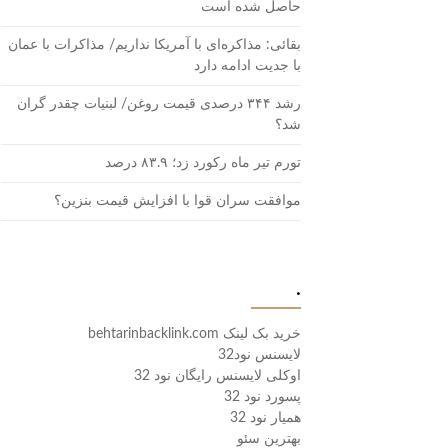
حاصل شده است
بقائی: مذاکره‌ای با آمریکا نداریم/ مذاکرات با عمان
با جدیت ادامه دارد
رشد ۳۴۴ درصدی قیمت روغن/ لبنیات چقدر گران
شد؟
تورم تیر ماه رکورد زد؛ ۸۳.۹ درصد
موافقت سران قوا با افزایش قیمت بنزین؟
.
خرید بک لینک behtarinbacklink.com
لایسنس نود32
اوکلی لایسنس رایگان نود 32
پسورد نود 32
همیار نود 32
بهترین سئو