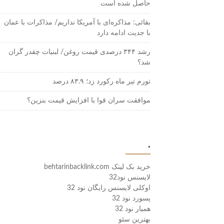
حاصل شده است
بقائی: مذاکره‌ای با آمریکا نداریم/ مذاکرات با عمان
با جدیت ادامه دارد
رشد ۳۴۴ درصدی قیمت روغن/ لبنیات چقدر گران
شد؟
تورم تیر ماه رکورد زد؛ ۸۳.۹ درصد
موافقت سران قوا با افزایش قیمت بنزین؟
.
خرید بک لینک behtarinbacklink.com
لایسنس نود32
اوکلی لایسنس رایگان نود 32
پسورد نود 32
همیار نود 32
بهترین سئو