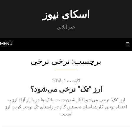
Skip
to
اسکای نیوز
content
خبر آنلاین
MENU
برچسب: نرخی نرخی
آگوست 1, 2016
ارز “تک” نرخی می‌شود؟
ارز “تک” نرخی می‌شود؟باز شدن دست بانک ها در بازار آزاد ارز به
اعتقاد برخی کارشناسان نخستین گام در راستای تک نرخی کردن ارز
است...