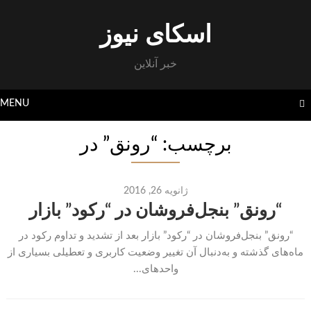
Skip
to
اسکای نیوز
content
خبر آنلاین
MENU
برچسب: “رونق” در
ژانویه 26, 2016
“رونق” بنجل‌فروشان در “رکود” بازار
“رونق” بنجل‌فروشان در “رکود” بازار بعد از تشدید و تداوم رکود در
ماه‌های گذشته و به‌دنبال آن تغییر وضعیت کاربری و تعطیلی بسیاری از
واحدهای...