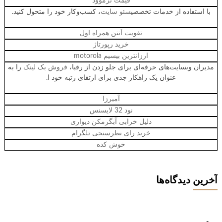
قیمت ترموود
با استفاده از خدمات تخصصی
سئو سایت
، کسب‌وکار خود را متحول کنید.
تقویت آنتن همراه اول
خرید رپورتاژ
ارزانترین بیسیم motorola
مدیران وبسایت‌های حرفه‌ای برای جلو زدن از رقبا،
فروش بک لینک
را به‌
عنوان یک راهکار جدی برای ارتقای رتبه خود ا.
آمیرزا
نود 32 لایسنس
دلیل خرابی آبگرمکن دیواری
خرید رای نظرسنجی تلگرام
خوش کده
آخرین دیدگاه‌ها