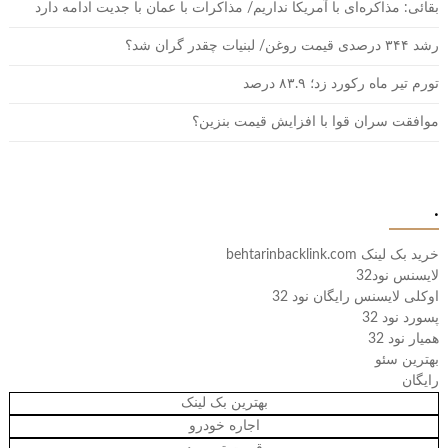
بقائی: مذاکره‌ای با آمریکا نداریم/ مذاکرات با عمان با جدیت ادامه دارد
رشد ۳۴۴ درصدی قیمت روغن/ لبنیات چقدر گران شد؟
تورم تیر ماه رکورد زد؛ ۸۳.۹ درصد
موافقت سران قوا با افزایش قیمت بنزین؟
.
خرید بک لینک behtarinbacklink.com
لایسنس نود32
اوکلی لایسنس رایگان نود 32
پسورد نود 32
همیار نود 32
بهترین سئو
رایگان
بهترین بک لینک
اجاره خودرو