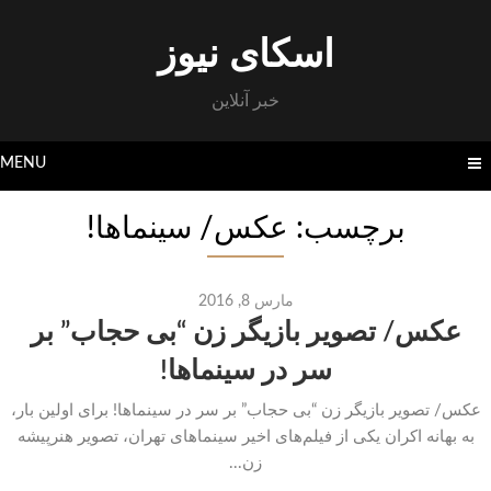
Skip
to
اسکای نیوز
content
خبر آنلاین
MENU
برچسب: عکس/ سینماها!
مارس 8, 2016
عکس/ تصویر بازیگر زن “بی حجاب” بر
سر در سینماها!
عکس/ تصویر بازیگر زن “بی حجاب” بر سر در سینماها! برای اولین بار،
به بهانه اکران یکی از فیلم‌های اخیر سینماهای تهران، تصویر هنرپیشه
زن...