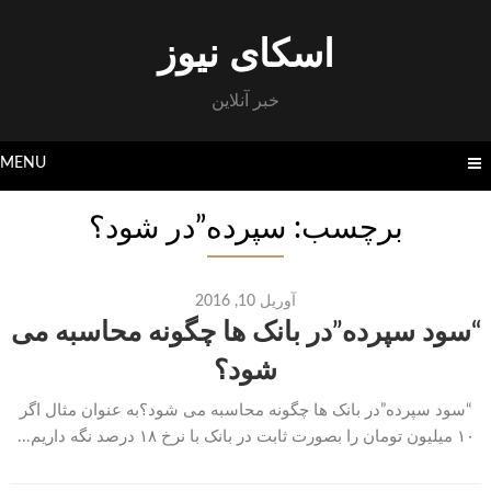
Skip
to
اسکای نیوز
content
خبر آنلاین
MENU
برچسب: سپرده”در شود؟
آوریل 10, 2016
“سود سپرده”در بانک ها چگونه محاسبه می
شود؟
“سود سپرده”در بانک ها چگونه محاسبه می شود؟به عنوان مثال اگر
۱۰ میلیون تومان را بصورت ثابت در بانک با نرخ ۱۸ درصد نگه داریم...