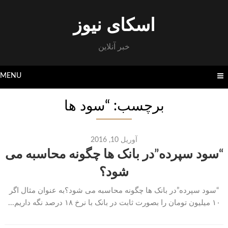
Skip
to
اسکای نیوز
content
خبر آنلاین
MENU
برچسب: “سود ها
آوریل 10, 2016
“سود سپرده”در بانک ها چگونه محاسبه می
شود؟
“سود سپرده”در بانک ها چگونه محاسبه می شود؟به عنوان مثال اگر
۱۰ میلیون تومان را بصورت ثابت در بانک با نرخ ۱۸ درصد نگه داریم...