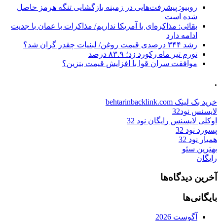
روبیو: پیشرفت‌هایی در زمینه بازگشایی تنگه هرمز حاصل
شده است
بقائی: مذاکره‌ای با آمریکا نداریم/ مذاکرات با عمان با جدیت
ادامه دارد
رشد ۳۴۴ درصدی قیمت روغن/ لبنیات چقدر گران شد؟
تورم تیر ماه رکورد زد؛ ۸۳.۹ درصد
موافقت سران قوا با افزایش قیمت بنزین؟
.
خرید بک لینک behtarinbacklink.com
لایسنس نود32
اوکلی لایسنس رایگان نود 32
پسورد نود 32
همیار نود 32
بهترین سئو
رایگان
آخرین دیدگاه‌ها
بایگانی‌ها
آگوست 2026