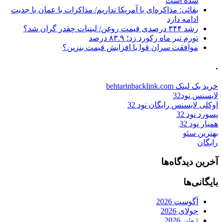
شده است
بقائی: مذاکره‌ای با آمریکا نداریم/ مذاکرات با عمان با جدیت
ادامه دارد
رشد ۳۴۴ درصدی قیمت روغن/ لبنیات چقدر گران شد؟
تورم تیر ماه رکورد زد؛ ۸۳.۹ درصد
موافقت سران قوا با افزایش قیمت بنزین؟
.
خرید بک لینک behtarinbacklink.com
لایسنس نود32
اوکلی لایسنس رایگان نود 32
پسورد نود 32
همیار نود 32
بهترین سئو
رایگان
آخرین دیدگاه‌ها
بایگانی‌ها
آگوست 2026
جولای 2026
ژوئن 2026