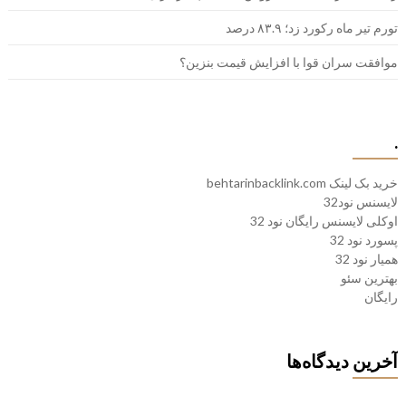
تورم تیر ماه رکورد زد؛ ۸۳.۹ درصد
موافقت سران قوا با افزایش قیمت بنزین؟
.
خرید بک لینک behtarinbacklink.com
لایسنس نود32
اوکلی لایسنس رایگان نود 32
پسورد نود 32
همیار نود 32
بهترین سئو
رایگان
آخرین دیدگاه‌ها