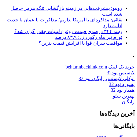
روبیو: پیشرفت‌هایی در زمینه بازگشایی تنگه هرمز حاصل
شده است
بقائی: مذاکره‌ای با آمریکا نداریم/ مذاکرات با عمان با جدیت
ادامه دارد
رشد ۳۴۴ درصدی قیمت روغن/ لبنیات چقدر گران شد؟
تورم تیر ماه رکورد زد؛ ۸۳.۹ درصد
موافقت سران قوا با افزایش قیمت بنزین؟
.
خرید بک لینک behtarinbacklink.com
لایسنس نود32
اوکلی لایسنس رایگان نود 32
پسورد نود 32
همیار نود 32
بهترین سئو
رایگان
آخرین دیدگاه‌ها
بایگانی‌ها