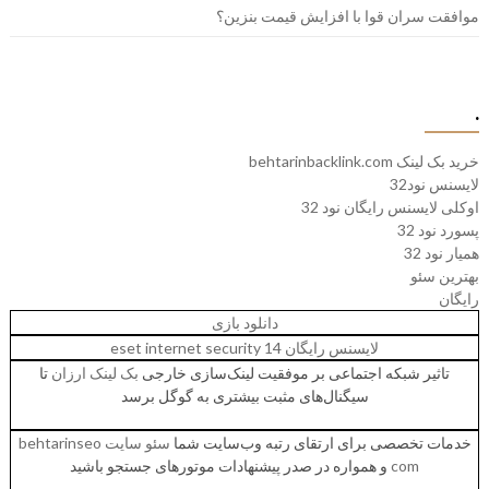
موافقت سران قوا با افزایش قیمت بنزین؟
.
خرید بک لینک behtarinbacklink.com
لایسنس نود32
اوکلی لایسنس رایگان نود 32
پسورد نود 32
همیار نود 32
بهترین سئو
رایگان
دانلود بازی
لایسنس رایگان eset internet security 14
تاثیر شبکه اجتماعی بر موفقیت لینک‌سازی خارجی
بک لینک ارزان
تا
سیگنال‌های مثبت بیشتری به گوگل برسد
خدمات تخصصی برای ارتقای رتبه وب‌سایت شما
سئو سایت behtarinseo
com
و همواره در صدر پیشنهادات موتورهای جستجو باشید